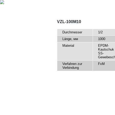
ÜBER
MERKMALE
VZL-100M10
QUALITÄT
Durchmesser
1/2
PRODUKTE
Länge, мм
1000
KONTAKTE
Material
EPDM-
Kautschuk 
SS-
Gewebesch
Verfahren zur
FxM
Verbindung