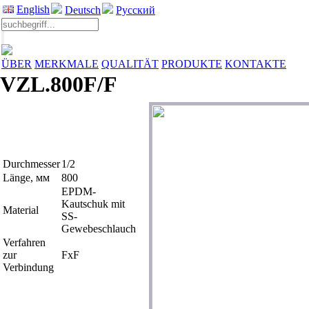
English
Deutsch
Русский
ÜBER
MERKMALE
QUALITÄT
PRODUKTE
KONTAKTE
VZL.800F/F
Durchmesser
1/2
Länge, мм
800
EPDM-
Kautschuk mit
Material
SS-
Gewebeschlauch
Verfahren
zur
FxF
Verbindung